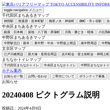
toggle navigation
メニュー
千代田区まちあるきマップ
神田駅
秋葉原・岩本町駅
御茶ノ水・神保町
麹町・市ヶ谷駅
永
中央区まちあるきマップ
銀座・日本橋
築地・八丁堀・茅場町
月島・勝どき・晴海
小伝馬
中野区まちあるきマップ
中野駅北口・新井
東中野・中央・中野坂上周辺
南中野周辺
中野
文京区マップ
江戸川橋周辺
新大塚・茗荷谷周辺
吉片町会・富士前町会・神明上町
まちなかトイレマップ
千代田区まちなかトイレ
中央区まちなかトイレ
中野区まちなかトイ
ホテル案内
お知らせ一覧
お問い合わせ
ご寄付について
ボランティア募集
お知らせ
20240408 ピクトグラム説明
投稿日：2024年4月8日