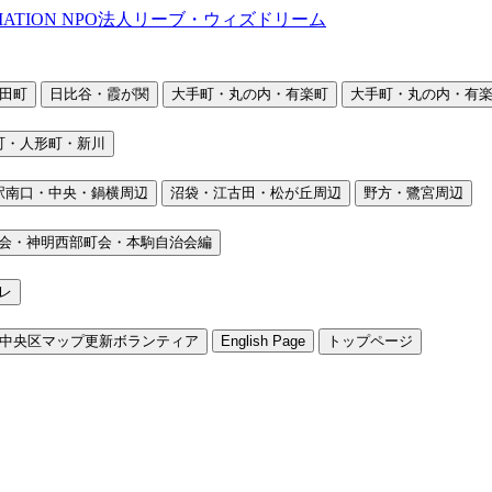
田町
日比谷・霞が関
大手町・丸の内・有楽町
大手町・丸の内・有楽
町・人形町・新川
駅南口・中央・鍋横周辺
沼袋・江古田・松が丘周辺
野方・鷺宮周辺
会・神明西部町会・本駒自治会編
レ
中央区マップ更新ボランティア
English Page
トップページ