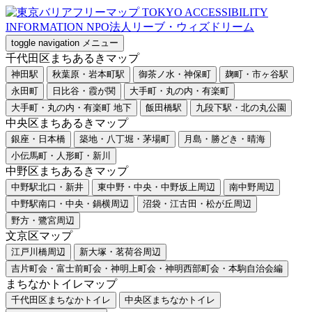
toggle navigation
メニュー
千代田区まちあるきマップ
神田駅
秋葉原・岩本町駅
御茶ノ水・神保町
麹町・市ヶ谷駅
永田町
日比谷・霞が関
大手町・丸の内・有楽町
大手町・丸の内・有楽町 地下
飯田橋駅
九段下駅・北の丸公園
中央区まちあるきマップ
銀座・日本橋
築地・八丁堀・茅場町
月島・勝どき・晴海
小伝馬町・人形町・新川
中野区まちあるきマップ
中野駅北口・新井
東中野・中央・中野坂上周辺
南中野周辺
中野駅南口・中央・鍋横周辺
沼袋・江古田・松が丘周辺
野方・鷺宮周辺
文京区マップ
江戸川橋周辺
新大塚・茗荷谷周辺
吉片町会・富士前町会・神明上町会・神明西部町会・本駒自治会編
まちなかトイレマップ
千代田区まちなかトイレ
中央区まちなかトイレ