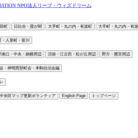
田町
日比谷・霞が関
大手町・丸の内・有楽町
大手町・丸の内・有楽
町・人形町・新川
駅南口・中央・鍋横周辺
沼袋・江古田・松が丘周辺
野方・鷺宮周辺
会・神明西部町会・本駒自治会編
レ
中央区マップ更新ボランティア
English Page
トップページ