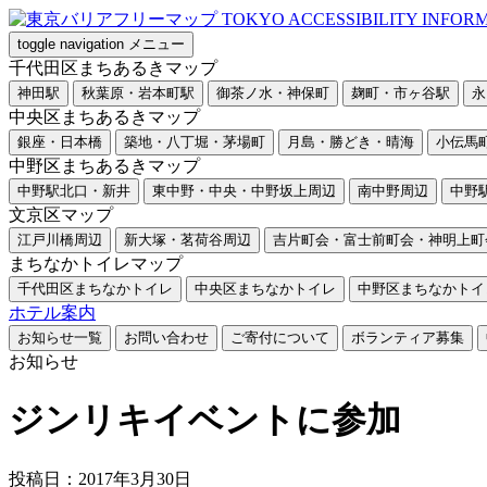
toggle navigation
メニュー
千代田区まちあるきマップ
神田駅
秋葉原・岩本町駅
御茶ノ水・神保町
麹町・市ヶ谷駅
永
中央区まちあるきマップ
銀座・日本橋
築地・八丁堀・茅場町
月島・勝どき・晴海
小伝馬
中野区まちあるきマップ
中野駅北口・新井
東中野・中央・中野坂上周辺
南中野周辺
中野
文京区マップ
江戸川橋周辺
新大塚・茗荷谷周辺
吉片町会・富士前町会・神明上町
まちなかトイレマップ
千代田区まちなかトイレ
中央区まちなかトイレ
中野区まちなかトイ
ホテル案内
お知らせ一覧
お問い合わせ
ご寄付について
ボランティア募集
お知らせ
ジンリキイベントに参加
投稿日：2017年3月30日