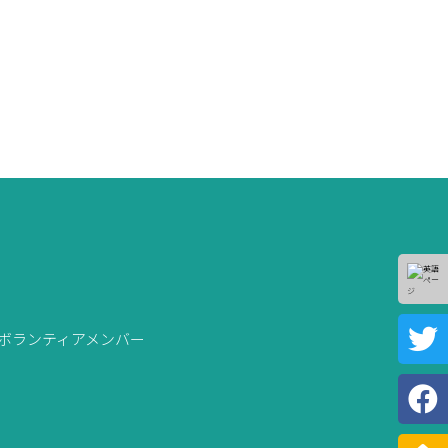
ボランティアメンバー