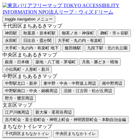
toggle navigation
メニュー
千代田区まちあるきマップ
神田駅
秋葉原・岩本町駅
御茶ノ水・神保町
麹町・市ヶ谷駅
永田町
日比谷・霞が関
大手町・丸の内・有楽町
大手町・丸の内・有楽町 地下
飯田橋駅
九段下駅・北の丸公園
中央区まちあるきマップ
銀座・日本橋
築地・八丁堀・茅場町
月島・勝どき・晴海
小伝馬町・人形町・新川
中野区まちあるきマップ
中野駅北口・新井
東中野・中央・中野坂上周辺
南中野周辺
中野駅南口・中央・鍋横周辺
沼袋・江古田・松が丘周辺
野方・鷺宮周辺
文京区マップ
江戸川橋周辺
新大塚・茗荷谷周辺
吉片町会・富士前町会・神明上町会・神明西部町会・本駒自治会編
まちなかトイレマップ
千代田区まちなかトイレ
中央区まちなかトイレ