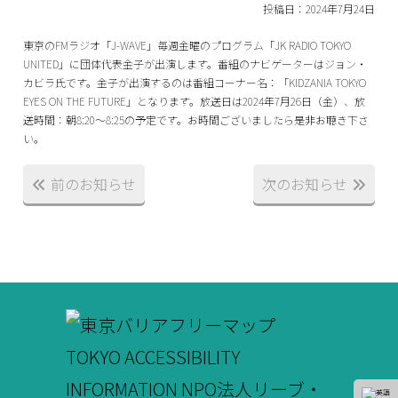
投稿日：2024年7月24日
東京のFMラジオ「J-WAVE」毎週金曜のプログラム「JK RADIO TOKYO
UNITED」に団体代表金子が出演します。番組のナビゲーターはジョン・
カビラ氏です。金子が出演するのは番組コーナー名：「KIDZANIA TOKYO
EYES ON THE FUTURE」となります。放送日は2024年7月26日（金）、放
送時間：朝8:20～8:25の予定です。お時間ございましたら是非お聴き下さ
い。
前のお知らせ
次のお知らせ